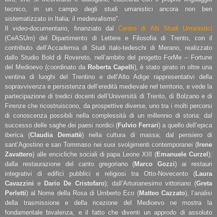
tecnico, in un campo degli studi umanistici ancora non ben
sistematizzato in Italia: il medievalismo”.
Il video-documentario, finanziato dal
Centro di Alti Studi Umanistici
(CeASUm) del Dipartimento di Lettere e Filosofia di Trento, con il
contributo dell’Accademia di Studi italo-tedeschi di Merano, realizzato
dallo Studio Bold di Rovereto, nell’ambito del progetto ForMe – Fortune
del Medioevo (coordinato da
Roberta Capelli
), è stato girato in oltre una
ventina di luoghi del Trentino e dell’Alto Adige rappresentativi della
sopravvivenza e persistenza dell’eredità medievale nel territorio, e vede la
partecipazione di tredici docenti dell’Università di Trento, di Bolzano e di
Firenze che ricostruiscono, da prospettive diverse, uno tra i molti percorsi
di conoscenza possibili nella complessità di un millennio di storia: dal
successo delle saghe dei paesi nordici (
Fulvio Ferrari
) a quello dell’epica
iberica (
Claudia Demattè
) nella cultura di massa; dal pensiero di
sant’Agostino e san Tommaso nei suoi svolgimenti contemporanei (
Irene
Zavattero
) alle encicliche sociali di papa Leone XIII (
Emanuele Curzel
);
dalla restaurazione del canto gregoriano (
Marco Gozzi
) ai restauri
integrativi di edifici pubblici e religiosi tra Otto-Novecento (
Laura
Cavazzini
e
Dario De Cristofaro
); dall’Arturianesimo vittoriano (
Greta
Perletti
) al Nome della Rosa di Umberto Eco (
Matteo Cazzato
), l’analisi
della trasmissione e della ricezione del Medioevo ne mostra la
fondamentale bivalenza, e il fatto che diventi un approdo di assoluto