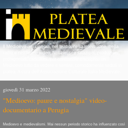
Il Medioevo nel cinema, nel teatro, nella televisione, nella
radio e nell'home video. Notizie, segnalazioni, produzioni,
protagonisti, cartelloni, per conoscere e scoprire un
Medioevo tutto da vedere e sentire, comodamente seduti in
platea. A cura dell'Associazione Culturale Italia Medievale.
giovedì 31 marzo 2022
"Medioevo: paure e nostalgia" video-
documentario a Perugia
Medioevo e medievalismi. Mai nessun periodo storico ha influenzato così