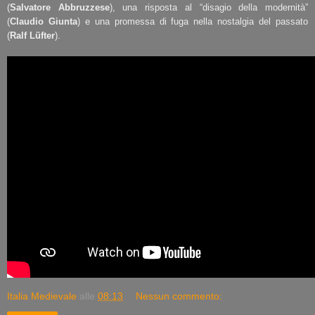
(
Salvatore Abbruzzese
), una risposta al “disagio della modernità”
(
Claudio Giunta
) e una promessa di fuga nella nostalgia del passato
(
Ralf Lüfter
).
Italia Medievale
alle
08:13
Nessun commento: