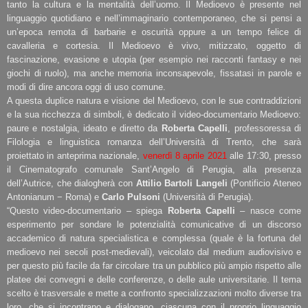
tanto la cultura e la mentalità dell’uomo. Il Medioevo è presente nel
linguaggio quotidiano e nell’immaginario contemporaneo, che si pensi a
un’epoca remota di barbarie e oscurità oppure a un tempo felice di
cavalleria e cortesia. Il Medioevo è vivo, mitizzato, oggetto di
fascinazione, evasione e utopia (per esempio nei racconti fantasy e nei
giochi di ruolo), ma anche memoria inconsapevole, fissatasi in parole e
modi di dire ancora oggi di uso comune.
A questa duplice natura e visione del Medioevo, con le sue contraddizioni
e la sua ricchezza di simboli, è dedicato il video-documentario Medioevo:
paure e nostalgia, ideato e diretto da
Roberta Capelli
, professoressa di
Filologia e linguistica romanza dell’Università di Trento, che sarà
proiettato in anteprima nazionale,
venerdì 8 aprile 2021
alle 17:30, presso
il Cinematografo comunale Sant’Angelo di Perugia, alla presenza
dell’Autrice, che dialogherà con
Attilio Bartoli Langeli
(Pontificio Ateneo
Antonianum − Roma) e
Carlo Pulsoni
(Università di Perugia).
“Questo video-documentario – spiega
Roberta Capelli
– nasce come
esperimento per sondare le potenzialità comunicative di un discorso
accademico di natura specialistica e complessa (quale è la fortuna del
medioevo nei secoli post-medievali), veicolato dal medium audiovisivo e
per questo più facile da far circolare tra un pubblico più ampio rispetto alle
platee dei convegni e delle conferenze, o delle aule universitarie. Il tema
scelto è trasversale e mette a confronto specializzazioni molto diverse tra
loro, che si incontrano e dialogano, ciascuna con il proprio linguaggio